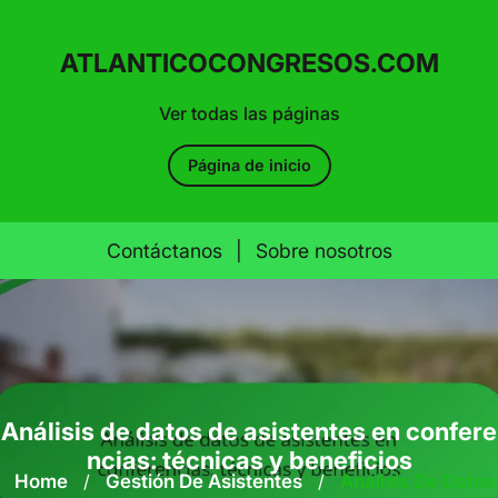
ATLANTICOCONGRESOS.COM
Ver todas las páginas
Página de inicio
Contáctanos
|
Sobre nosotros
Skip
to
content
Análisis de datos de asistentes en confere
ncias: técnicas y beneficios
Home
/
Gestión De Asistentes
/
Análisis De Datos