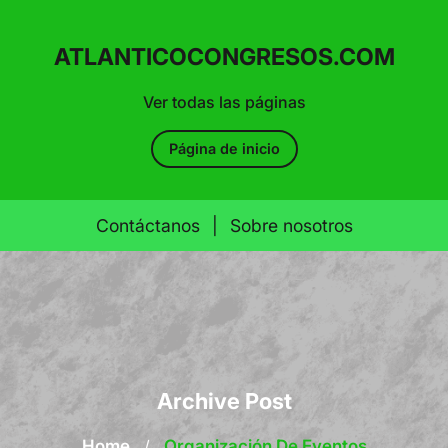
ATLANTICOCONGRESOS.COM
Ver todas las páginas
Página de inicio
Contáctanos
|
Sobre nosotros
Skip
to
content
Archive Post
Home
/
Organización De Eventos