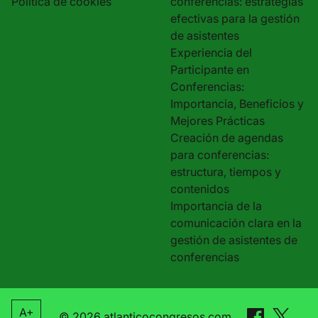
Política de cookies
conferencias: estrategias
efectivas para la gestión
de asistentes
Experiencia del
Participante en
Conferencias:
Importancia, Beneficios y
Mejores Prácticas
Creación de agendas
para conferencias:
estructura, tiempos y
contenidos
Importancia de la
comunicación clara en la
gestión de asistentes de
conferencias
A+
© 2026 atlanticocongresos.com.