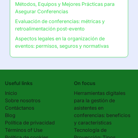
Métodos, Equipos y Mejores Prácticas para
Asegurar Conferencias
Evaluación de conferencias: métricas y
retroalimentación post-evento
Aspectos legales en la organización de
eventos: permisos, seguros y normativas
Useful links
On focus
Inicio
Herramientas digitales
Sobre nosotros
para la gestión de
Contáctanos
asistentes en
Blog
conferencias: beneficios
Política de privacidad
y características
Términos of Use
Tecnología de
Política de cookies
Proyección: Tipos,