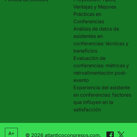
Ventajas y Mejores
Prácticas en
Conferencias
Análisis de datos de
asistentes en
conferencias: técnicas y
beneficios
Evaluación de
conferencias: métricas y
retroalimentación post-
evento
Experiencia del asistente
en conferencias: factores
que influyen en la
satisfacción
A+
© 2026 atlanticocongresos.com.