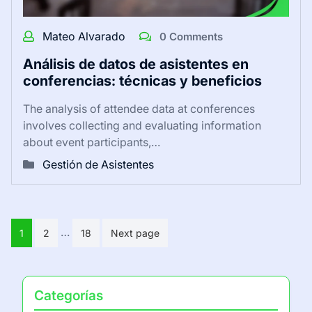
Mateo Alvarado
0 Comments
Análisis de datos de asistentes en
conferencias: técnicas y beneficios
The analysis of attendee data at conferences
involves collecting and evaluating information
about event participants,…
Gestión de Asistentes
Posts
…
1
2
18
Next page
pagination
Categorías