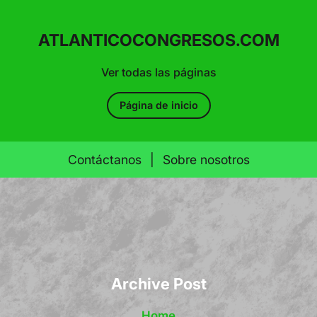
ATLANTICOCONGRESOS.COM
Ver todas las páginas
Página de inicio
Contáctanos
|
Sobre nosotros
Skip
to
content
Archive Post
Home