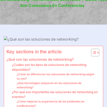
Itan Conexiones En Conferencias
Key sections in the article:
¿Qué son las soluciones de networking?
¿Cuáles son los tipos de soluciones de networking
disponibles?
¿Cómo se diferencian las soluciones de networking según
su uso?
¿Qué tecnologías subyacen en las soluciones de
networking?
¿Por qué son importantes las soluciones de networking en
eventos?
¿Cómo mejoran la experiencia de los asistentes en
conferencias?