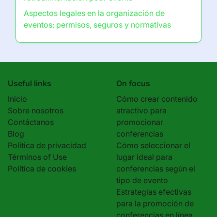
Aspectos legales en la organización de
eventos: permisos, seguros y normativas
Useful links
On focus
Inicio
Cómo crear contenido
Sobre nosotros
atractivo para
Contáctanos
promocionar
Blog
conferencias
Política de privacidad
Cómo seleccionar el
Términos of Use
lugar ideal para
Política de cookies
conferencias según el
tipo de evento
Estrategias efectivas
para la promoción de
conferencias en línea