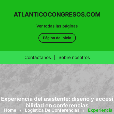
ATLANTICOCONGRESOS.COM
Ver todas las páginas
Página de inicio
Contáctanos
|
Sobre nosotros
Skip
to
content
Experiencia del asistente: diseño y accesi
bilidad en conferencias
Home
/
Logística De Conferencias
/
Experiencia