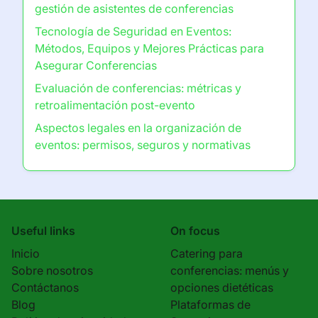
gestión de asistentes de conferencias
Tecnología de Seguridad en Eventos:
Métodos, Equipos y Mejores Prácticas para
Asegurar Conferencias
Evaluación de conferencias: métricas y
retroalimentación post-evento
Aspectos legales en la organización de
eventos: permisos, seguros y normativas
Useful links
On focus
Inicio
Catering para
Sobre nosotros
conferencias: menús y
Contáctanos
opciones dietéticas
Blog
Plataformas de