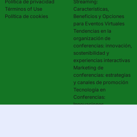
Política de privacidad
Streaming:
Términos of Use
Características,
Política de cookies
Beneficios y Opciones
para Eventos Virtuales
Tendencias en la
organización de
conferencias: innovación,
sostenibilidad y
experiencias interactivas
Marketing de
conferencias: estrategias
y canales de promoción
Tecnología en
Conferencias:
Innovaciones,
Herramientas Interactivas
y Conectividad