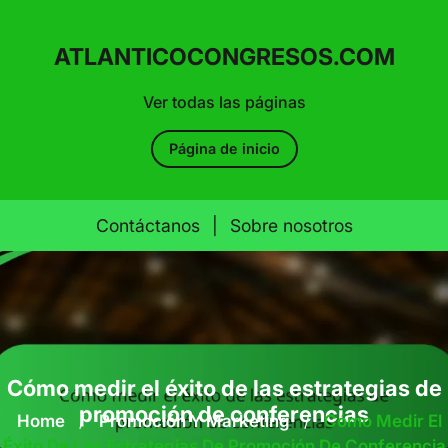
ATLANTICOCONGRESOS.COM
Ver todas las páginas
Página de inicio
Contáctanos
|
Sobre nosotros
Skip
to
content
Cómo medir el éxito de las estrategias de
promoción de conferencias
Home
/
Promoción Y Marketing
/
Cómo Medir El
Éxito De Las Estrategias De Promoción De Conferencia