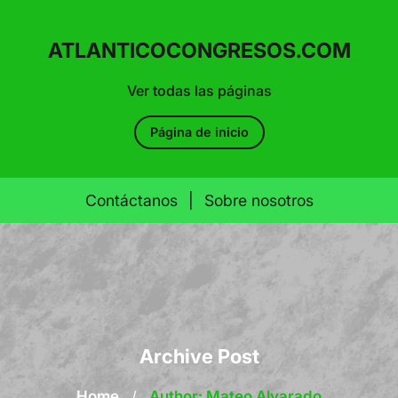
ATLANTICOCONGRESOS.COM
Ver todas las páginas
Página de inicio
Contáctanos
|
Sobre nosotros
Skip
to
content
Archive Post
Home
/
Author: Mateo Alvarado