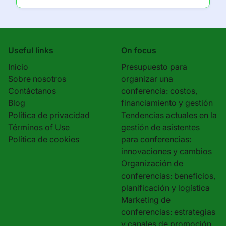
Useful links
On focus
Inicio
Presupuesto para
Sobre nosotros
organizar una
Contáctanos
conferencia: costos,
Blog
financiamiento y gestión
Política de privacidad
Tendencias actuales en la
Términos of Use
gestión de asistentes
Política de cookies
para conferencias:
innovaciones y cambios
Organización de
conferencias: beneficios,
planificación y logística
Marketing de
conferencias: estrategias
y canales de promoción